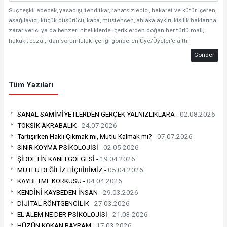
Suç teşkil edecek, yasadışı, tehditkar, rahatsız edici, hakaret ve küfür içeren,
aşağılayıcı, küçük düşürücü, kaba, müstehcen, ahlaka aykırı, kişilik haklarına
zarar verici ya da benzeri niteliklerde içeriklerden doğan her türlü mali,
hukuki, cezai, idari sorumluluk içeriği gönderen Üye/Üyeler’e aittir.
Gönder
Tüm Yazıları
SANAL SAMİMİYETLERDEN GERÇEK YALNIZLIKLARA -
02.08.2026
TOKSİK AKRABALIK -
24.07.2026
Tartışırken Haklı Çıkmak mı, Mutlu Kalmak mı? -
07.07.2026
SINIR KOYMA PSİKOLOJİSİ -
02.05.2026
ŞİDDETİN KANLI GÖLGESİ -
19.04.2026
MUTLU DEĞİLİZ HİÇBİRİMİZ -
05.04.2026
KAYBETME KORKUSU -
04.04.2026
KENDİNİ KAYBEDEN İNSAN -
29.03.2026
DİJİTAL RÖNTGENCİLİK -
27.03.2026
EL ALEM NE DER PSİKOLOJİSİ -
21.03.2026
HÜZÜN KOKAN BAYRAM -
17.03.2026