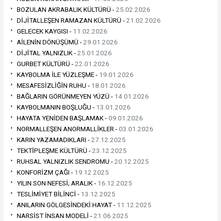
BOZULAN AKRABALIK KÜLTÜRÜ -
25.02.2026
DİJİTALLEŞEN RAMAZAN KÜLTÜRÜ -
21.02.2026
GELECEK KAYGISI -
11.02.2026
AİLENİN DÖNÜŞÜMÜ -
29.01.2026
DİJİTAL YALNIZLIK -
25.01.2026
GURBET KÜLTÜRÜ -
22.01.2026
KAYBOLMA İLE YÜZLEŞME -
19.01.2026
MESAFESİZLİĞİN RUHU -
18.01.2026
BAĞLARIN GÖRÜNMEYEN YÜZÜ -
14.01.2026
KAYBOLMANIN BOŞLUĞU -
13.01.2026
HAYATA YENİDEN BAŞLAMAK -
09.01.2026
NORMALLEŞEN ANORMALLİKLER -
03.01.2026
KARIN YAZAMADIKLARI -
27.12.2025
TEKTİPLEŞME KÜLTÜRÜ -
23.12.2025
RUHSAL YALNIZLIK SENDROMU -
20.12.2025
KONFORİZM ÇAĞI -
19.12.2025
YILIN SON NEFESİ; ARALIK -
16.12.2025
TESLİMİYET BİLİNCİ -
13.12.2025
ANILARIN GÖLGESİNDEKİ HAYAT -
11.12.2025
NARSİST İNSAN MODELİ -
21.06.2025