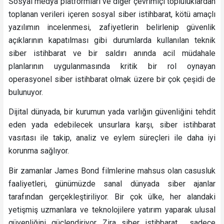
Sosyal medya platformları ve diğer çevrimiçi topluluklardan
toplanan verileri içeren sosyal siber istihbarat, kötü amaçlı
yazılımın incelenmesi, zafiyetlerin belirlenip güvenlik
açıklarının kapatılması gibi durumlarda kullanılan teknik
siber istihbarat ve bir saldırı anında acil müdahale
planlarının uygulanmasında kritik bir rol oynayan
operasyonel siber istihbarat olmak üzere bir çok çeşidi de
bulunuyor.
Dijital dünyada, bir kurumun yada varlığın güvenliğini tehdit
eden yada edebilecek unsurlara karşı, siber istihbarat
vasıtası ile takip, analiz ve eylem süreçleri ile daha iyi
korunma sağlıyor.
Bir zamanlar James Bond filmlerine mahsus olan casusluk
faaliyetleri, günümüzde sanal dünyada siber ajanlar
tarafından gerçekleştiriliyor. Bir çok ülke, her alandaki
yetişmiş uzmanlara ve teknolojilere yatırım yaparak ulusal
güvenliğini güçlendiriyor. Zira siber istihbarat , sadece