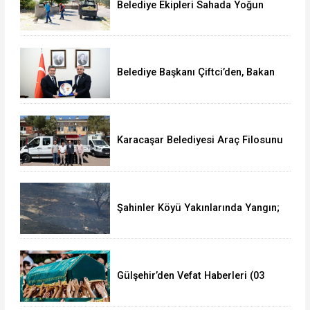
Belediye Ekipleri Sahada Yoğun
Çalışma Yürütüyor
Belediye Başkanı Çiftci’den, Bakan
Yumaklı’ya Ziyaret
Karacaşar Belediyesi Araç Filosunu
Güçlendirdi
Şahinler Köyü Yakınlarında Yangın;
350 Dekar Alan Yandı!
Gülşehir’den Vefat Haberleri (03
Ağustos 2026)