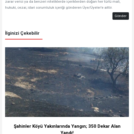
zarar verici ya da benzeri niteliklerde içeriklerden doğan her türlü mali,
hukuki, cezai, idari sorumluluk içeriği gönderen Üye/Üyeler’e aittir.
Gönder
İlginizi Çekebilir
Şahinler Köyü Yakınlarında Yangın; 350 Dekar Alan
Yandı!