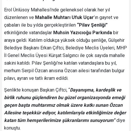
Erol Ünlüsoy Mahallesi’nde geleneksel olarak her yıl
düzenlenen ve
Mahalle Muhtarı Ufuk Uçar
’ın gayret ve
çabaları ile bu yılda gerçekleştirilen
“Pilav Şenliği”
etkinliğinde vatandaşlar
Muhsin Yazıcıoğu Parkında
bir
araya geldi. Katılım oldukça yüksek olduğu şenliğe, Gülşehir
Belediye Başkanı Erkan Çiftci, Belediye Meclis Üyeleri, MHP
İl Genel Meclis Üyesi Kürşat Salgıncı ile çok sayıda mahalle
sakini katıldı. Pilav Şenliği’ne katılan vatandaşlara bu yıl,
merhum Serpil Özcan anısına Özcan ailesi tarafından bulgur
pilavı, ayran ve tatlı ikram edildi.
Şenlikte konuşan Başkan Çiftci, “
Dayanışma, kardeşlik ve
birlik ruhunu güçlendiren bu güzel organizasyonda emeği
geçen başta muhtarımız olmak üzere katkı sunan Özcan
Ailesine teşekkür ediyor, katılımlarıyla etkinliğimize değer
katan tüm hemşerilerimize şükranlarımı sunuyorum”
diye
konuştu.