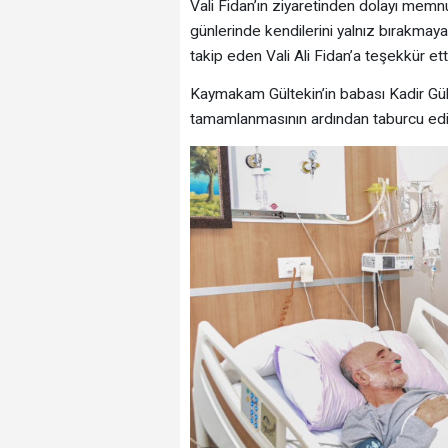
Vali Fidan’ın ziyaretinden dolayı memn
günlerinde kendilerini yalnız bırakma
takip eden Vali Ali Fidan’a teşekkür etti
Kaymakam Gültekin’in babası Kadir Gülte
tamamlanmasının ardından taburcu edil