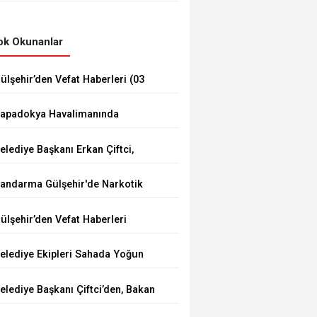
Düzenledi
k Okunanlar
ülşehir’den Vefat Haberleri (03
ğustos 2026)
apadokya Havalimanında
üvenlik Toplantısı Yapıldı
elediye Başkanı Erkan Çiftci,
enç Çiftin Nikâhını Kıydı
andarma Gülşehir'de Narkotik
perasyonu Düzenledi
ülşehir’den Vefat Haberleri
elediye Ekipleri Sahada Yoğun
alışma Yürütüyor
elediye Başkanı Çiftci’den, Bakan
umaklı’ya Ziyaret