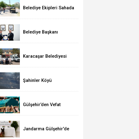
Belediye Ekipleri Sahada
Yoğun Çalışma
Yürütüyor
Belediye Başkanı
Çiftci’den, Bakan
Yumaklı’ya Ziyaret
Karacaşar Belediyesi
Araç Filosunu
Güçlendirdi
Şahinler Köyü
Yakınlarında Yangın; 350
Dekar Alan Yandı!
Gülşehir’den Vefat
Haberleri (03 Ağustos
2026)
Jandarma Gülşehir'de
Narkotik Operasyonu