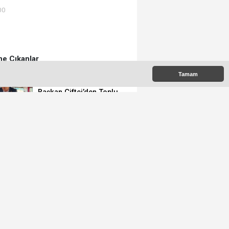
00
e Çıkanlar
Tamam
Başkan Çiftci’den Toplu
Taşıma Araçlarına
Denetim
Gülşehir’den Vefat
Haberleri
Belediye Ekipleri Sahada
Yoğun Çalışma
Yürütüyor
Belediye Başkanı
Çiftci’den, Bakan