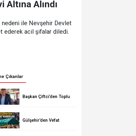
 Altına Alındı
k nedeni ile Nevşehir Devlet
 ederek acil şifalar diledi.
e Çıkanlar
Başkan Çiftci’den Toplu
Taşıma Araçlarına
Denetim
Gülşehir’den Vefat
Haberleri