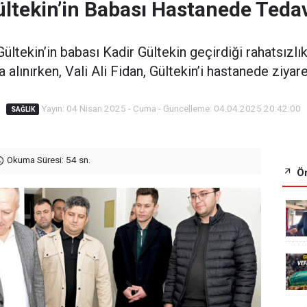
ekin’in Babası Hastanede Tedavi
ltekin’in babası Kadir Gültekin geçirdiği rahatsızlı
 alınırken, Vali Ali Fidan, Gültekin’i hastanede ziyaret
Yayın: 04 Nisan 2025 - Cuma - Güncelleme: 04.04.2025 20:42:00
SAĞLIK
Okuma Süresi: 54 sn.
Ön