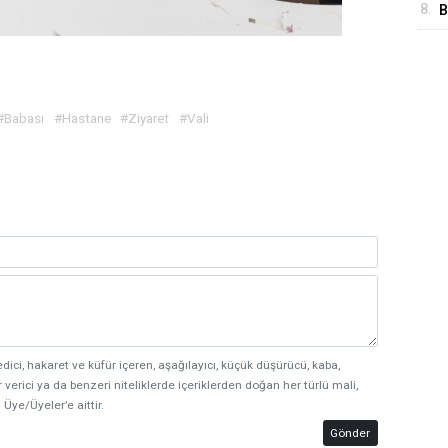
8.
B
A
#Babası
#Hastane
#Ziyaret
#Vali
edici, hakaret ve küfür içeren, aşağılayıcı, küçük düşürücü, kaba,
 verici ya da benzeri niteliklerde içeriklerden doğan her türlü mali,
 Üye/Üyeler’e aittir.
Gönder