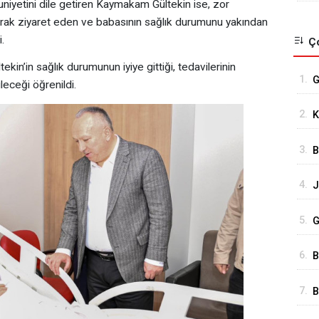
uniyetini dile getiren Kaymakam Gültekin ise, zor
yarak ziyaret eden ve babasının sağlık durumunu yakından
.
Ço
kin’in sağlık durumunun iyiye gittiği, tedavilerinin
1.
G
eceği öğrenildi.
A
2.
K
G
3.
B
G
4.
J
O
5.
G
6.
B
Ç
7.
B
Y