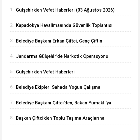
1.
Gülşehir’den Vefat Haberleri (03 Ağustos 2026)
2.
Kapadokya Havalimanında Güvenlik Toplantısı
Yapıldı
3.
Belediye Başkanı Erkan Çiftci, Genç Çiftin
Nikâhını Kıydı
4.
Jandarma Gülşehir'de Narkotik Operasyonu
Düzenledi
5.
Gülşehir’den Vefat Haberleri
6.
Belediye Ekipleri Sahada Yoğun Çalışma
Yürütüyor
7.
Belediye Başkanı Çiftci’den, Bakan Yumaklı’ya
Ziyaret
8.
Başkan Çiftci’den Toplu Taşıma Araçlarına
Denetim