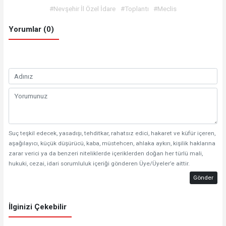
#Nevşehir İl Özel İdare
#Toplantı
#Meclis
Yorumlar (0)
Suç teşkil edecek, yasadışı, tehditkar, rahatsız edici, hakaret ve küfür içeren,
aşağılayıcı, küçük düşürücü, kaba, müstehcen, ahlaka aykırı, kişilik haklarına
zarar verici ya da benzeri niteliklerde içeriklerden doğan her türlü mali,
hukuki, cezai, idari sorumluluk içeriği gönderen Üye/Üyeler’e aittir.
Gönder
İlginizi Çekebilir