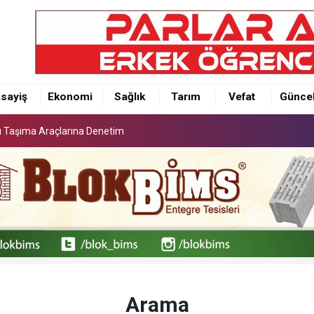
lu Taşıma Araçlarına Denetim
sayiş
Ekonomi
Sağlık
Tarım
Vefat
Günce
lu Taşıma Araçlarına Denetim
lu Taşıma Araçlarına Denetim
Arama