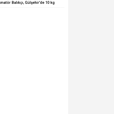
matör Balıkçı, Gülşehir'de 10 kg
ğırlığında Sazan Yakaladı