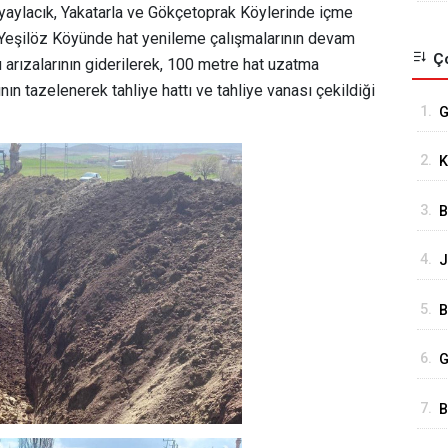
yaylacık, Yakatarla ve Gökçetoprak Köylerinde içme
, Yeşilöz Köyünde hat yenileme çalışmalarının devam
Ço
 arızalarının giderilerek, 100 metre hat uzatma
nın tazelenerek tahliye hattı ve tahliye vanası çekildiği
1.
G
A
2.
K
G
3.
B
G
4.
J
O
5.
B
Ç
6.
G
7.
B
Y