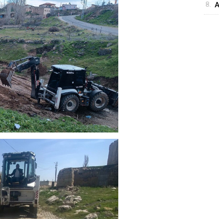
8.
A
A