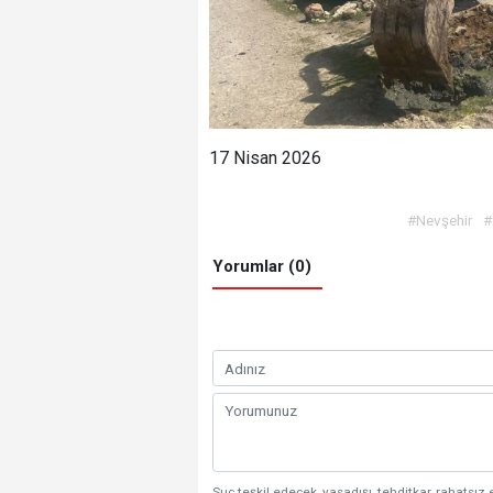
17 Nisan 2026
#Nevşehir
#
Yorumlar (0)
Suç teşkil edecek, yasadışı, tehditkar, rahatsız 