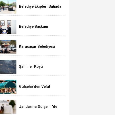
Belediye Ekipleri Sahada
Yoğun Çalışma
Yürütüyor
Belediye Başkanı
Çiftci’den, Bakan
Yumaklı’ya Ziyaret
Karacaşar Belediyesi
Araç Filosunu
Güçlendirdi
Şahinler Köyü
Yakınlarında Yangın; 350
Dekar Alan Yandı!
Gülşehir’den Vefat
Haberleri (03 Ağustos
2026)
Jandarma Gülşehir'de
Narkotik Operasyonu