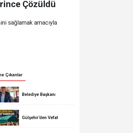
erince Çözüldü
imini sağlamak amacıyla
e Çıkanlar
Belediye Başkanı
Çiftci’den Toplu Taşıma
Araçlarına Denetim
Gülşehir’den Vefat
Haberleri