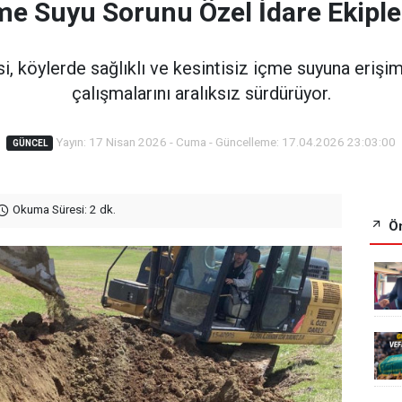
me Suyu Sorunu Özel İdare Ekipl
si, köylerde sağlıklı ve kesintisiz içme suyuna eriş
çalışmalarını aralıksız sürdürüyor.
Yayın: 17 Nisan 2026 - Cuma - Güncelleme: 17.04.2026 23:03:00
GÜNCEL
Okuma Süresi: 2 dk.
Ön