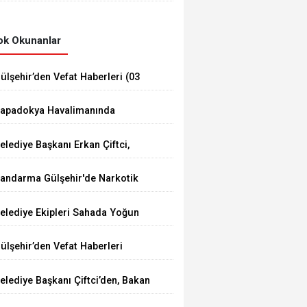
Düzenledi
k Okunanlar
ülşehir’den Vefat Haberleri (03
ğustos 2026)
apadokya Havalimanında
üvenlik Toplantısı Yapıldı
elediye Başkanı Erkan Çiftci,
enç Çiftin Nikâhını Kıydı
andarma Gülşehir'de Narkotik
perasyonu Düzenledi
elediye Ekipleri Sahada Yoğun
alışma Yürütüyor
ülşehir’den Vefat Haberleri
elediye Başkanı Çiftci’den, Bakan
umaklı’ya Ziyaret