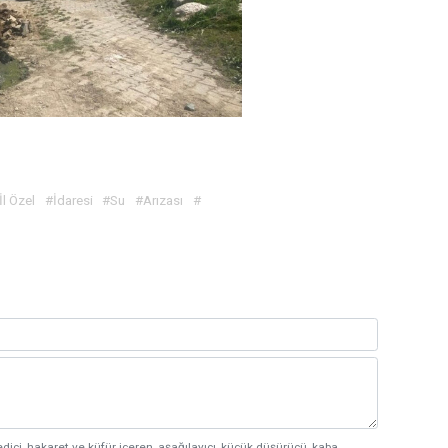
İl Özel
#İdaresi
#Su
#Arızası
#
edici, hakaret ve küfür içeren, aşağılayıcı, küçük düşürücü, kaba,