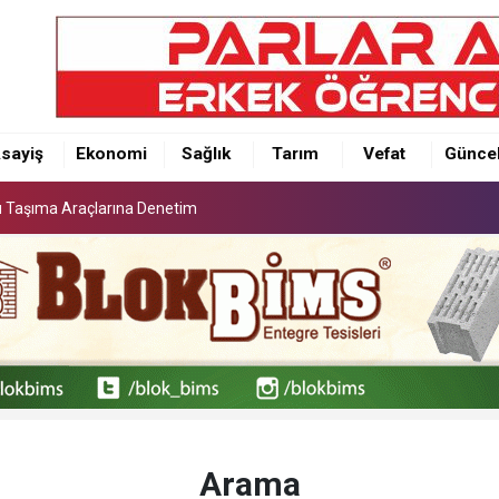
lu Taşıma Araçlarına Denetim
sayiş
Ekonomi
Sağlık
Tarım
Vefat
Günce
lu Taşıma Araçlarına Denetim
lu Taşıma Araçlarına Denetim
Arama