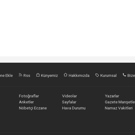
ne Ekle
Rss
Künyemiz
Hakkımızda
Kurumsal
Bize
Fotoğraflar
Videolar
Yazarlar
Anketler
Sayfalar
Gazete Manşetler
Nöbetçi Eczane
Hava Durumu
Namaz Vakitleri