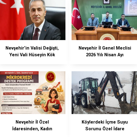
Nevşehir’in Valisi Değişti,
Nevşehir İl Genel Meclisi
Yeni Vali Hüseyin Kök
2026 Yılı Nisan Ayı
Oldu
Kararları Açıklandı
Nevşehir İl Özel
Köylerdeki İçme Suyu
İdaresinden, Kadın
Sorunu Özel İdare
Girişimcilere Mikrokredi
Ekiplerince Çözüldü