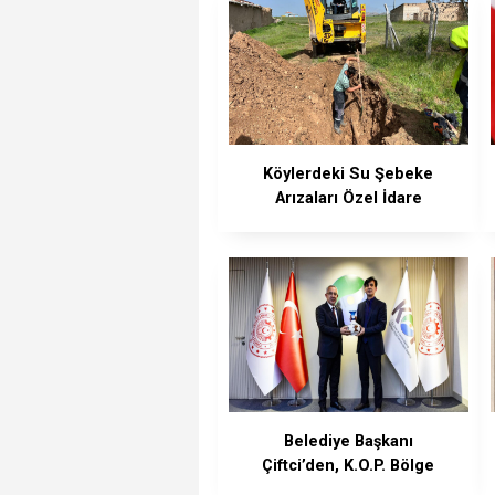
Köylerdeki Su Şebeke
Arızaları Özel İdare
Ekiplerince Çözüldü
Belediye Başkanı
Çiftci’den, K.O.P. Bölge
İdaresi’ne Ziyaret