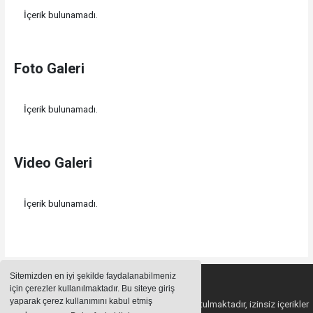
İçerik bulunamadı.
Foto Galeri
İçerik bulunamadı.
Video Galeri
İçerik bulunamadı.
Sitemizden en iyi şekilde faydalanabilmeniz
için çerezler kullanılmaktadır. Bu siteye giriş
yaparak çerez kullanımını kabul etmiş
Sitemizde bulunan içeriklerin tüm hakları saklı tutulmaktadır, izinsiz içerikler