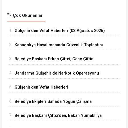
Çok Okunanlar
1.
Gülşehir’den Vefat Haberleri (03 Ağustos 2026)
2.
Kapadokya Havalimanında Güvenlik Toplantısı
Yapıldı
3.
Belediye Başkanı Erkan Çiftci, Genç Çiftin
Nikâhını Kıydı
4.
Jandarma Gülşehir'de Narkotik Operasyonu
Düzenledi
5.
Gülşehir’den Vefat Haberleri
6.
Belediye Ekipleri Sahada Yoğun Çalışma
Yürütüyor
7.
Belediye Başkanı Çiftci’den, Bakan Yumaklı’ya
Ziyaret