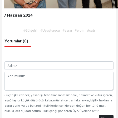
7 Haziran 2024
#Gülşehir
#Uyuşturucu
#esrar
#eroin
#satı
Yorumlar (0)
Suç teşkil edecek, yasadışı, tehditkar, rahatsız edici, hakaret ve küfür içeren,
aşağılayıcı, küçük düşürücü, kaba, müstehcen, ahlaka aykırı, kişilik haklarına
zarar verici ya da benzeri niteliklerde içeriklerden doğan her türlü mali,
hukuki, cezai, idari sorumluluk içeriği gönderen Üye/Üyeler’e aittir.