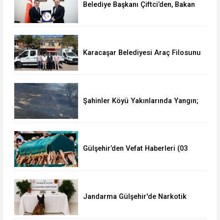
Belediye Başkanı Çiftci’den, Bakan
Yumaklı’ya Ziyaret
Karacaşar Belediyesi Araç Filosunu
Güçlendirdi
Şahinler Köyü Yakınlarında Yangın;
350 Dekar Alan Yandı!
Gülşehir’den Vefat Haberleri (03
Ağustos 2026)
Jandarma Gülşehir'de Narkotik
Operasyonu Düzenledi