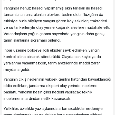
Yangında henüz hasadı yapılmamış ekin tarlaları ile hasadı
tamamlanan anız alanları alevlere teslim oldu. Rüzgârın da
etkisiyle hızla büyüyen yangını gören köy sakinleri, traktörleri
ve su tankerleriyle olay yerine koşarak alevlere müdahale etti.
Vatandaşların yoğun çabası sayesinde yangının daha geniş
tarım alanlarına sıçraması önlendi.
İhbar üzerine bölgeye ilgili ekipler sevk edilirken, yangın
kontrol altına alınarak söndürüldü. Olayda can kaybı ya da
yaralanma yaşanmazken, tarım arazilerinde maddi zarar
meydana geldi.
Yangının çıkış nedeninin yüksek gerilim hattından kaynaklandığı
iddia edilirken, jandarma ekipleri olay yerinde inceleme
başlattı. Yangının kesin çıkış nedeni yapılacak teknik
incelemenin ardından netlik kazanacak.
Yetkililer, özellikle yaz aylarında artan sıcaklıklar nedeniyle
tarım alanlarında yangın riskine karşı vatandaşların dikkatli