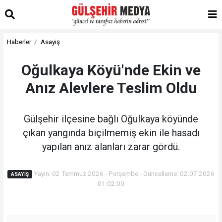
Haberler
Asayiş
Oğulkaya Köyü'nde Ekin ve
Anız Alevlere Teslim Oldu
Gülşehir ilçesine bağlı Oğulkaya köyünde
çıkan yangında biçilmemiş ekin ile hasadı
yapılan anız alanları zarar gördü.
Yayın: 02 Temmuz 2026 - Perşembe - Güncelleme: 02.07.2026
ASAYIŞ
01:02:00