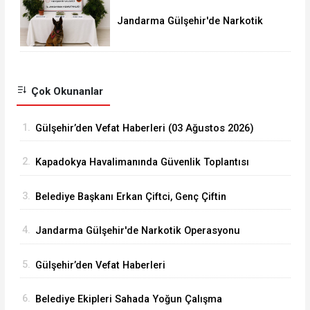
Jandarma Gülşehir'de Narkotik
Operasyonu Düzenledi
Çok Okunanlar
1.
Gülşehir’den Vefat Haberleri (03 Ağustos 2026)
2.
Kapadokya Havalimanında Güvenlik Toplantısı
Yapıldı
3.
Belediye Başkanı Erkan Çiftci, Genç Çiftin
Nikâhını Kıydı
4.
Jandarma Gülşehir'de Narkotik Operasyonu
Düzenledi
5.
Gülşehir’den Vefat Haberleri
6.
Belediye Ekipleri Sahada Yoğun Çalışma