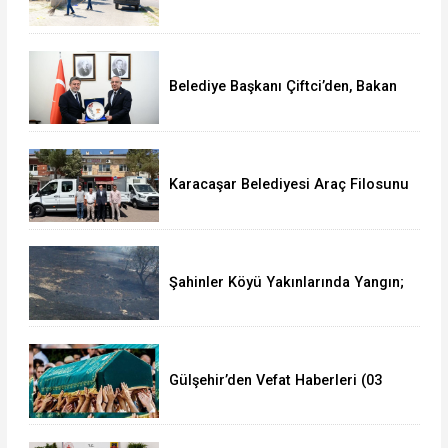
Çalışma Yürütüyor
Belediye Başkanı Çiftci’den, Bakan
Yumaklı’ya Ziyaret
Karacaşar Belediyesi Araç Filosunu
Güçlendirdi
Şahinler Köyü Yakınlarında Yangın;
350 Dekar Alan Yandı!
Gülşehir’den Vefat Haberleri (03
Ağustos 2026)