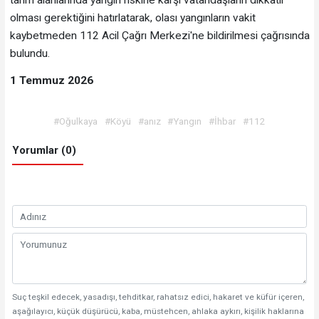
olması gerektiğini hatırlatarak, olası yangınların vakit
kaybetmeden 112 Acil Çağrı Merkezi'ne bildirilmesi çağrısında
bulundu.
1 Temmuz 2026
#Oğulkaya
#Köyü
#anız
#Yangın
#İhbar
#112
Yorumlar (0)
Suç teşkil edecek, yasadışı, tehditkar, rahatsız edici, hakaret ve küfür içeren,
aşağılayıcı, küçük düşürücü, kaba, müstehcen, ahlaka aykırı, kişilik haklarına