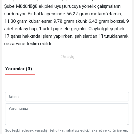
Şube Müdürlüğü ekipleri uyuşturucuya yönelik çalışmalarını
sürdürüyor. Bir hafta içerisinde 56,22 gram metamfetamin,
11,30 gram kubar esrar, 9,78 gram skunk 6,42 gram bonzai, 9
adet ectasy hap, 1 adet pipe ele geçirildi. Olayla ilgili şüpheli
17 şahıs hakkında işlem yapılırken, şahıslardan 1’i tutuklanarak
cezaevine teslim edildi.
#Asayiş
Yorumlar (0)
Suç teşkil edecek, yasadışı, tehditkar, rahatsız edici, hakaret ve küfür içeren,