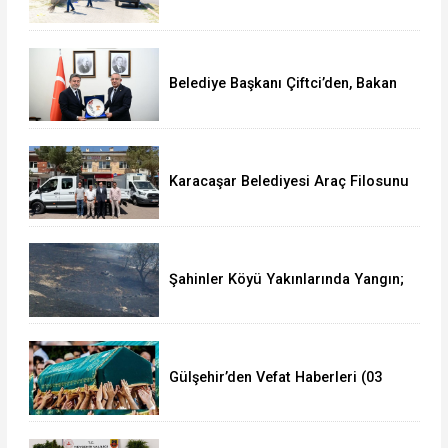
Çalışma Yürütüyor
Belediye Başkanı Çiftci’den, Bakan
Yumaklı’ya Ziyaret
Karacaşar Belediyesi Araç Filosunu
Güçlendirdi
Şahinler Köyü Yakınlarında Yangın;
350 Dekar Alan Yandı!
Gülşehir’den Vefat Haberleri (03
Ağustos 2026)