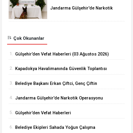
Jandarma Gülşehir'de Narkotik
Operasyonu Düzenledi
Çok Okunanlar
1.
Gülşehir’den Vefat Haberleri (03 Ağustos 2026)
2.
Kapadokya Havalimanında Güvenlik Toplantısı
Yapıldı
3.
Belediye Başkanı Erkan Çiftci, Genç Çiftin
Nikâhını Kıydı
4.
Jandarma Gülşehir'de Narkotik Operasyonu
Düzenledi
5.
Gülşehir’den Vefat Haberleri
6.
Belediye Ekipleri Sahada Yoğun Çalışma