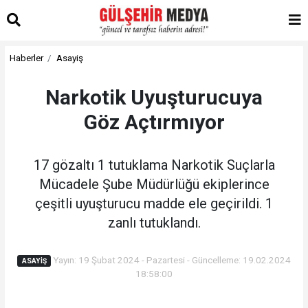
Haberler
Asayiş
Narkotik Uyuşturucuya
Göz Açtırmıyor
17 gözaltı 1 tutuklama Narkotik Suçlarla
Mücadele Şube Müdürlüğü ekiplerince
çeşitli uyuşturucu madde ele geçirildi. 1
zanlı tutuklandı.
Yayın: 19 Şubat 2024 - Pazartesi - Güncelleme: 19.02.2024
ASAYIŞ
18:58:00