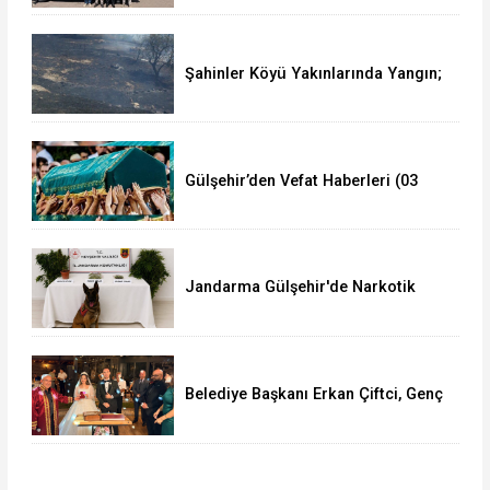
Şahinler Köyü Yakınlarında Yangın;
350 Dekar Alan Yandı!
Gülşehir’den Vefat Haberleri (03
Ağustos 2026)
Jandarma Gülşehir'de Narkotik
Operasyonu Düzenledi
Belediye Başkanı Erkan Çiftci, Genç
Çiftin Nikâhını Kıydı