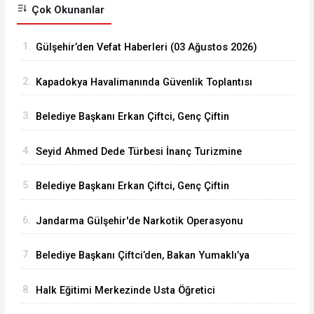
Çok Okunanlar
1.
Gülşehir’den Vefat Haberleri (03 Ağustos 2026)
2.
Kapadokya Havalimanında Güvenlik Toplantısı
Yapıldı
3.
Belediye Başkanı Erkan Çiftci, Genç Çiftin
Nikâhını Kıydı
4.
Seyid Ahmed Dede Türbesi İnanç Turizmine
Açılacak
5.
Belediye Başkanı Erkan Çiftci, Genç Çiftin
Nikâhını Kıydı
6.
Jandarma Gülşehir'de Narkotik Operasyonu
Düzenledi
7.
Belediye Başkanı Çiftci’den, Bakan Yumaklı’ya
Ziyaret
8.
Halk Eğitimi Merkezinde Usta Öğretici
Başvuruları Başlıyor