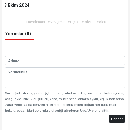
3
Ekim 2024
#Havalimanı
#Nevşehir
#Uçak
#Bilet
#Yolcu
Yorumlar (0)
Suç teşkil edecek, yasadışı, tehditkar, rahatsız edici, hakaret ve küfür içeren,
aşağılayıcı, küçük düşürücü, kaba, müstehcen, ahlaka aykırı, kişilik haklarına
zarar verici ya da benzeri niteliklerde içeriklerden doğan her türlü mali,
hukuki, cezai, idari sorumluluk içeriği gönderen Üye/Üyeler’e aittir.
Gönder