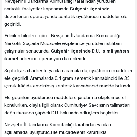
Nevşehir İl Jandarma Komutanlığı tarafından yürütülen
narkotik faaliyetler kapsamında
Gülşehir ilçesinde
düzenlenen operasyonda sentetik uyuşturucu maddeler ele
geçirildi.
Edinilen bilgilere göre, Nevşehir İl Jandarma Komutanlığı
Narkotik Suçlarla Mücadele ekiplerince yürütülen istihbari
çalışmalar sonucunda,
Gülşehir ilçesinde D.U. isimli şahsın
ikamet adresine operasyon düzenlendi.
Şüpheliye ait adreste yapılan aramalarda, uyuşturucu maddeler
ele geçirildi. Aramalarda 0,4 gram sentetik kannabinoid ile 35
içimlik kâğıda emdirilmiş sentetik kannabinoid madde bulundu.
Ele geçirilen uyuşturucu maddelere jandarma ekiplerince el
konulurken, olayla ilgili olarak Cumhuriyet Savcısının talimatları
doğrultusunda şüpheli D.U. hakkında adli işlem başlatıldı.
Nevşehir İl Jandarma Komutanlığı tarafından yapılan
açıklamada, uyuşturucu ile mücadelenin kararlılıkla