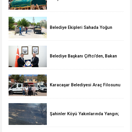
Belediye Ekipleri Sahada Yoğun
Çalışma Yürütüyor
Belediye Başkanı Çiftci’den, Bakan
Yumaklı’ya Ziyaret
Karacaşar Belediyesi Araç Filosunu
Güçlendirdi
Şahinler Köyü Yakınlarında Yangın;
350 Dekar Alan Yandı!