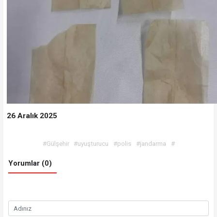
26 Aralık 2025
#Gülşehir
#uyuşturucu
#polis
#jandarma
#
Yorumlar (0)