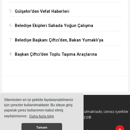
Düzenledi
5.
Gülşehir’den Vefat Haberleri
6.
Belediye Ekipleri Sahada Yoğun Çalışma
Yürütüyor
7.
Belediye Başkanı Çiftci’den, Bakan Yumaklı’ya
Ziyaret
8.
Başkan Çiftci’den Toplu Taşıma Araçlarına
Denetim
Sitemizden en iyi şekilde faydalanabilmeniz
için çerezler kullanılmaktadır. Bu siteye giriş
yaparak çerez kullanımını kabul etmiş
Sitemizde bulunan içeriklerin tüm hakları saklı tutulmaktadır, izinsiz içerikler
sayılıyorsunuz.
Daha fazla bilgi
kullanılamaz. Copyright 2023©
Tamam