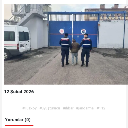
12 Şubat 2026
#Tuzköy
#uyuşturucu
#ihbar
#jandarma
#112
Yorumlar (0)