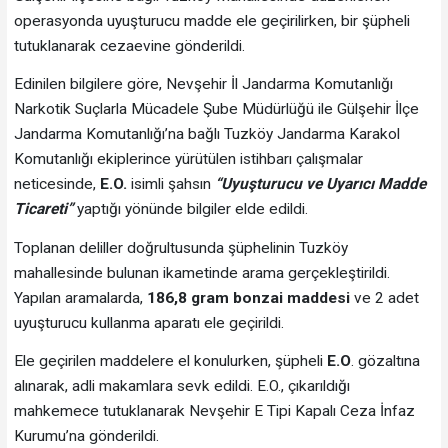
operasyonda uyuşturucu madde ele geçirilirken, bir şüpheli
tutuklanarak cezaevine gönderildi.
Edinilen bilgilere göre, Nevşehir İl Jandarma Komutanlığı
Narkotik Suçlarla Mücadele Şube Müdürlüğü ile Gülşehir İlçe
Jandarma Komutanlığı’na bağlı Tuzköy Jandarma Karakol
Komutanlığı ekiplerince yürütülen istihbarı çalışmalar
neticesinde,
E.O.
isimli şahsın
“Uyuşturucu ve Uyarıcı Madde
Ticareti”
yaptığı yönünde bilgiler elde edildi.
Toplanan deliller doğrultusunda şüphelinin Tuzköy
mahallesinde bulunan ikametinde arama gerçekleştirildi.
Yapılan aramalarda,
186,8 gram bonzai maddesi
ve 2 adet
uyuşturucu kullanma aparatı ele geçirildi.
Ele geçirilen maddelere el konulurken, şüpheli
E.O
. gözaltına
alınarak, adli makamlara sevk edildi. E.O., çıkarıldığı
mahkemece tutuklanarak Nevşehir E Tipi Kapalı Ceza İnfaz
Kurumu’na gönderildi.