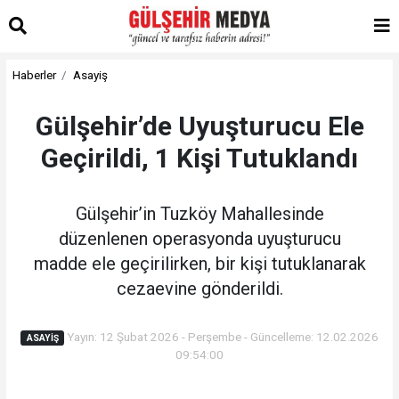
Haberler
Asayiş
Gülşehir’de Uyuşturucu Ele
Geçirildi, 1 Kişi Tutuklandı
Gülşehir’in Tuzköy Mahallesinde
düzenlenen operasyonda uyuşturucu
madde ele geçirilirken, bir kişi tutuklanarak
cezaevine gönderildi.
Yayın: 12 Şubat 2026 - Perşembe - Güncelleme: 12.02.2026
ASAYIŞ
09:54:00