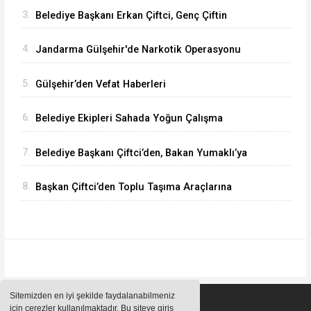
3.
Belediye Başkanı Erkan Çiftci, Genç Çiftin
Nikâhını Kıydı
4.
Jandarma Gülşehir'de Narkotik Operasyonu
Düzenledi
5.
Gülşehir’den Vefat Haberleri
6.
Belediye Ekipleri Sahada Yoğun Çalışma
Yürütüyor
7.
Belediye Başkanı Çiftci’den, Bakan Yumaklı’ya
Ziyaret
8.
Başkan Çiftci’den Toplu Taşıma Araçlarına
Denetim
Sitemizden en iyi şekilde faydalanabilmeniz
için çerezler kullanılmaktadır. Bu siteye giriş