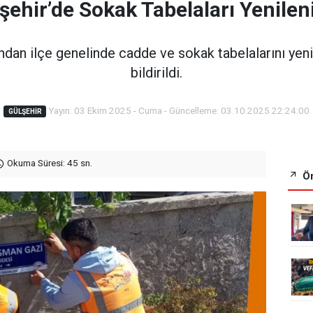
şehir’de Sokak Tabelaları Yenilen
ından ilçe genelinde cadde ve sokak tabelalarını yeni
bildirildi.
Yayın: 03 Ekim 2025 - Cuma - Güncelleme: 03.10.2025 22:24:00
GÜLŞEHIR
Okuma Süresi: 45 sn.
Ön