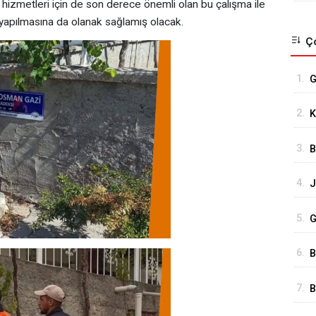
 hizmetleri için de son derece önemli olan bu çalışma ile
 yapılmasına da olanak sağlamış olacak.
Ço
1.
G
A
2.
K
G
3.
B
G
4.
J
O
5.
G
6.
B
Ç
7.
B
Y