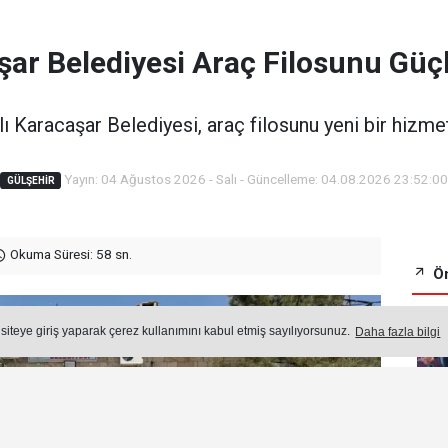
ar Belediyesi Araç Filosunu Güç
lı Karacaşar Belediyesi, araç filosunu yeni bir hizmet
Yayın: 04 Ağustos 2026 - Salı - Güncelleme: 04.08.2026 23:52:0
GÜLŞEHIR
Okuma Süresi: 58 sn.
Ön
 siteye giriş yaparak çerez kullanımını kabul etmiş sayılıyorsunuz.
Daha fazla bilgi