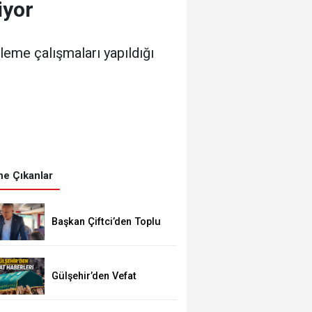
iyor
leme çalışmaları yapıldığı
e Çıkanlar
Başkan Çiftci’den Toplu
Taşıma Araçlarına
Denetim
Gülşehir’den Vefat
Haberleri