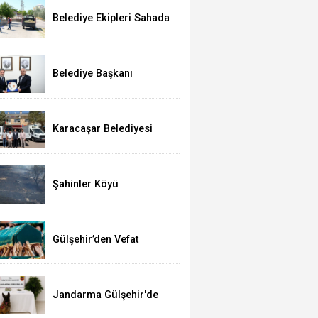
Belediye Ekipleri Sahada
Yoğun Çalışma
Yürütüyor
Belediye Başkanı
Çiftci’den, Bakan
Yumaklı’ya Ziyaret
Karacaşar Belediyesi
Araç Filosunu
Güçlendirdi
Şahinler Köyü
Yakınlarında Yangın; 350
Dekar Alan Yandı!
Gülşehir’den Vefat
Haberleri (03 Ağustos
2026)
Jandarma Gülşehir'de
Narkotik Operasyonu