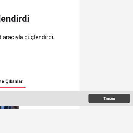
lendirdi
 aracıyla güçlendirdi.
0
e Çıkanlar
Tamam
Başkan Çiftci’den Toplu
Taşıma Araçlarına
Denetim
Gülşehir’den Vefat
Haberleri