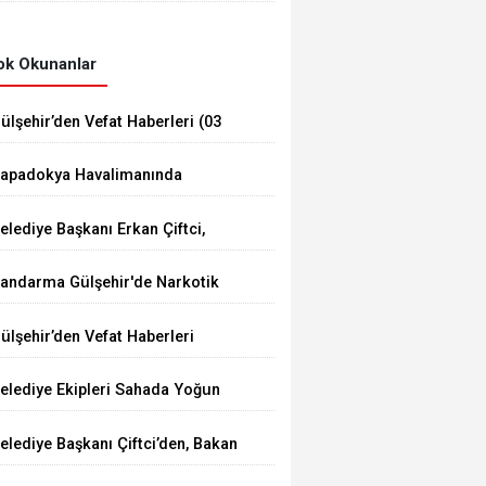
Düzenledi
k Okunanlar
ülşehir’den Vefat Haberleri (03
ğustos 2026)
apadokya Havalimanında
üvenlik Toplantısı Yapıldı
elediye Başkanı Erkan Çiftci,
enç Çiftin Nikâhını Kıydı
andarma Gülşehir'de Narkotik
perasyonu Düzenledi
ülşehir’den Vefat Haberleri
elediye Ekipleri Sahada Yoğun
alışma Yürütüyor
elediye Başkanı Çiftci’den, Bakan
umaklı’ya Ziyaret