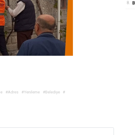
8.
B
A
de
#Adres
#Yenileme
#Belediye
#