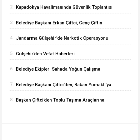
2.
Kapadokya Havalimanında Güvenlik Toplantısı
Yapıldı
3.
Belediye Başkanı Erkan Çiftci, Genç Çiftin
Nikâhını Kıydı
4.
Jandarma Gülşehir'de Narkotik Operasyonu
Düzenledi
5.
Gülşehir’den Vefat Haberleri
6.
Belediye Ekipleri Sahada Yoğun Çalışma
Yürütüyor
7.
Belediye Başkanı Çiftci’den, Bakan Yumaklı’ya
Ziyaret
8.
Başkan Çiftci’den Toplu Taşıma Araçlarına
Denetim