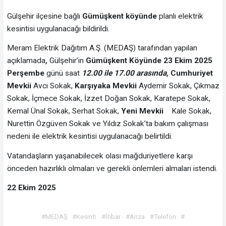
Gülşehir ilçesine bağlı
Gümüşkent
köyünde
planlı elektrik
kesintisi uygulanacağı bildirildi.
Meram Elektrik Dağıtım A.Ş. (MEDAŞ) tarafından yapılan
açıklamada
,
Gülşehir’in
Gümüşkent Köyünde 23 Ekim 2025
Perşembe
günü saat
12.00 ile 17.00 arasında,
Cumhuriyet
Mevkii
Avcı Sokak,
Karşıyaka Mevkii
Aydemir Sokak, Çıkmaz
Sokak, İçmece Sokak, İzzet Doğan Sokak, Karatepe Sokak,
Kemal Ünal Sokak, Serhat Sokak,
Yeni Mevkii
Kale Sokak,
Nurettin Özgüven Sokak ve Yıldız Sokak’ta bakım çalışması
nedeni ile elektrik kesintisi uygulanacağı belirtildi.
Vatandaşların yaşanabilecek olası mağduriyetlere karşı
önceden hazırlıklı olmaları ve gerekli önlemleri almaları istendi.
22 Ekim 2025
#MEDAŞ
#Kesinti
#İhbar
#Arıza
#Telefon
#