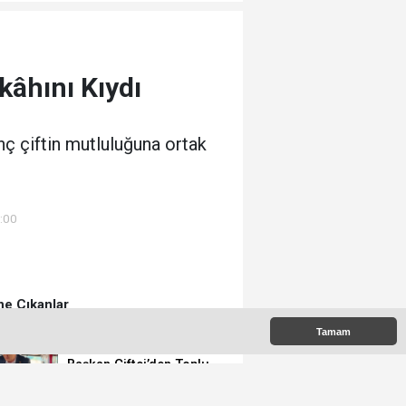
kâhını Kıydı
nç çiftin mutluluğuna ortak
:00
e Çıkanlar
Tamam
Başkan Çiftci’den Toplu
Taşıma Araçlarına
Denetim