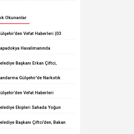
Düzenledi
k Okunanlar
ülşehir’den Vefat Haberleri (03
ğustos 2026)
apadokya Havalimanında
üvenlik Toplantısı Yapıldı
elediye Başkanı Erkan Çiftci,
enç Çiftin Nikâhını Kıydı
andarma Gülşehir'de Narkotik
perasyonu Düzenledi
ülşehir’den Vefat Haberleri
elediye Ekipleri Sahada Yoğun
alışma Yürütüyor
elediye Başkanı Çiftci’den, Bakan
umaklı’ya Ziyaret