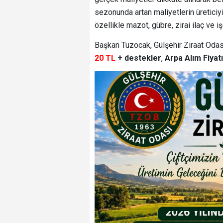
sezonunda artan maliyetlerin üreticiyi
özellikle mazot, gübre, zirai ilaç ve i
Başkan Tuzocak, Gülşehir Ziraat Odası’
20 TL
+ destekler
,
Arpa Alım Fiyat