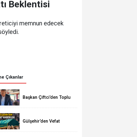
ı Beklentisi
 üreticiyi memnun edecek
söyledi.
e Çıkanlar
Başkan Çiftci’den Toplu
Taşıma Araçlarına
Denetim
Gülşehir’den Vefat
Haberleri