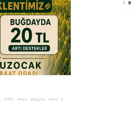
8.
B
A
ı
#TMO
#Arpa
#Buğday
#Alım
#