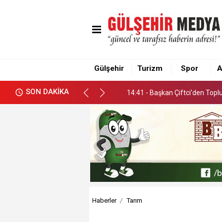
14:41 - Başkan Çiftci’den Top
Gülşehir
Turizm
Spor
A
14:41 - Başkan Çiftci’den Top
SON DAKİKA
14:41 - Başkan Çiftci’den Top
Haberler
Tarım