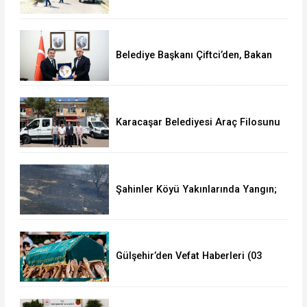
Çalışma Yürütüyor
Belediye Başkanı Çiftci’den, Bakan
Yumaklı’ya Ziyaret
Karacaşar Belediyesi Araç Filosunu
Güçlendirdi
Şahinler Köyü Yakınlarında Yangın;
350 Dekar Alan Yandı!
Gülşehir’den Vefat Haberleri (03
Ağustos 2026)