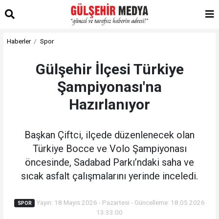
Haberler
Spor
Gülşehir İlçesi Türkiye
Şampiyonası'na
Hazırlanıyor
Başkan Çiftci, ilçede düzenlenecek olan
Türkiye Bocce ve Volo Şampiyonası
öncesinde, Sadabad Parkı’ndaki saha ve
sıcak asfalt çalışmalarını yerinde inceledi.
Yayın: 18 Mayıs 2026 - Pazartesi - Güncelleme: 18.05.2026
SPOR
13:33:00