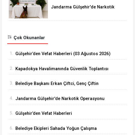
Jandarma Gülşehir'de Narkotik
Operasyonu Düzenledi
Çok Okunanlar
1.
Gülşehir’den Vefat Haberleri (03 Ağustos 2026)
2.
Kapadokya Havalimanında Güvenlik Toplantısı
Yapıldı
3.
Belediye Başkanı Erkan Çiftci, Genç Çiftin
Nikâhını Kıydı
4.
Jandarma Gülşehir'de Narkotik Operasyonu
Düzenledi
5.
Gülşehir’den Vefat Haberleri
6.
Belediye Ekipleri Sahada Yoğun Çalışma