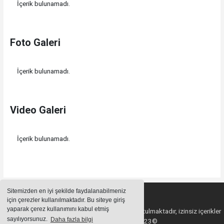
İçerik bulunamadı.
Foto Galeri
İçerik bulunamadı.
Video Galeri
İçerik bulunamadı.
Sitemizden en iyi şekilde faydalanabilmeniz
için çerezler kullanılmaktadır. Bu siteye giriş
yaparak çerez kullanımını kabul etmiş
Sitemizde bulunan içeriklerin tüm hakları saklı tutulmaktadır, izinsiz içerikler
sayılıyorsunuz.
Daha fazla bilgi
kullanılamaz. Copyright 2023©